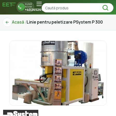
SUNĂ
ACUM
+40265269150
Acasă
Linie pentru peletizare PSystem P 300