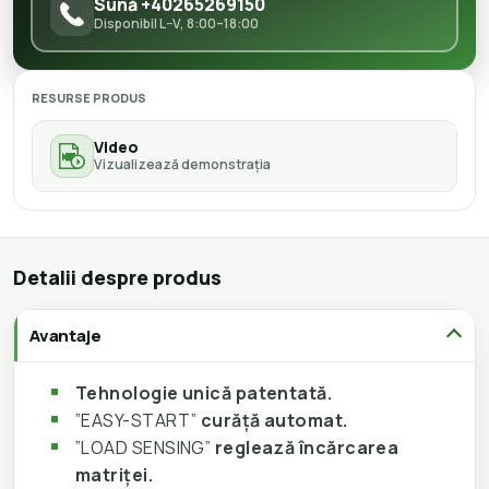
Sună +40265269150
Disponibil L–V, 8:00–18:00
RESURSE PRODUS
Video
Vizualizează demonstrația
Detalii despre produs
Avantaje
Tehnologie unică patentată.
”EASY-START”
curăță automat.
”LOAD SENSING”
reglează încărcarea
matriței.