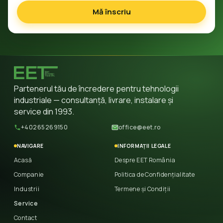
Mă înscriu
Partenerul tău de încredere pentru tehnologii
industriale — consultanță, livrare, instalare și
service din 1993.
+40265269150
office@eet.ro
NAVIGARE
INFORMAȚII LEGALE
Acasă
Despre EET România
Companie
Politica de Confidențialitate
Industrii
Termene și Condiții
Service
Contact