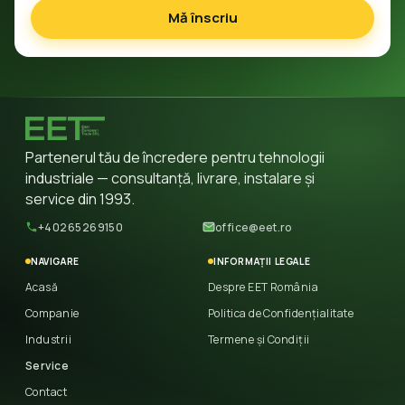
Mă înscriu
Partenerul tău de încredere pentru tehnologii
industriale — consultanță, livrare, instalare și
service din 1993.
+40265269150
office@eet.ro
NAVIGARE
INFORMAȚII LEGALE
Acasă
Despre EET România
Companie
Politica de Confidențialitate
Industrii
Termene și Condiții
Service
Contact