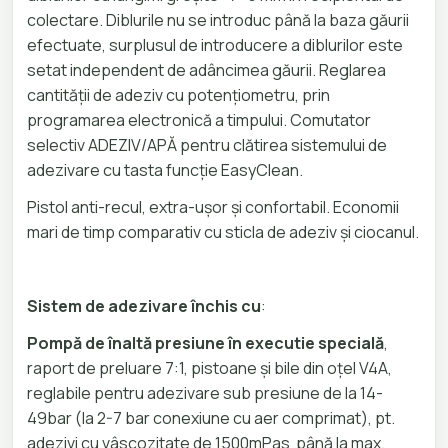
colectare. Diblurile nu se introduc până la baza găurii
efectuate, surplusul de introducere a diblurilor este
setat independent de adâncimea găurii. Reglarea
cantității de adeziv cu potențiometru, prin
programarea electronică a timpului. Comutator
selectiv ADEZIV/APĂ pentru clătirea sistemului de
adezivare cu tasta funcție EasyClean.
Pistol anti-recul, extra-ușor și confortabil. Economii
mari de timp comparativ cu sticla de adeziv și ciocanul.
Sistem de adezivare închis cu
:
Pompă de înaltă presiune în executie specială
,
raport de preluare 7:1, pistoane și bile din oțel V4A,
reglabile pentru adezivare sub presiune de la 14-
49bar (la 2-7 bar conexiune cu aer comprimat), pt.
adezivi cu vâscozitate de 1500mPas până la max.