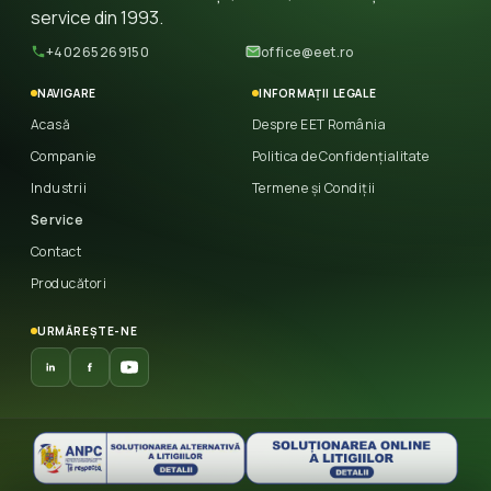
service din 1993.
+40265269150
office@eet.ro
NAVIGARE
INFORMAȚII LEGALE
Acasă
Despre EET România
Companie
Politica de Confidențialitate
Industrii
Termene și Condiții
Service
Contact
Producători
URMĂREȘTE-NE