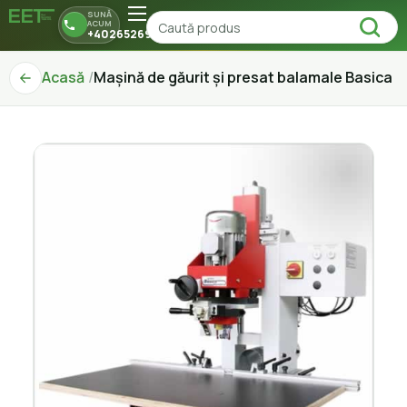
SUNĂ
ACUM
+40265269150
Acasă
Mașină de găurit și presat balamale Basica