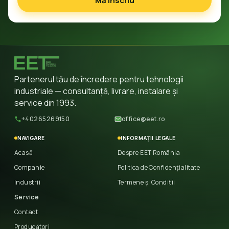
Mă înscriu
Partenerul tău de încredere pentru tehnologii
industriale — consultanță, livrare, instalare și
service din 1993.
+40265269150
office@eet.ro
NAVIGARE
INFORMAȚII LEGALE
Acasă
Despre EET România
Companie
Politica de Confidențialitate
Industrii
Termene și Condiții
Service
Contact
Producători