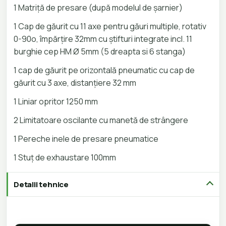
1 Matriță de presare (după modelul de șarnier)
1 Cap de găurit cu 11 axe pentru găuri multiple, rotativ
0-90o, împărțire 32mm cu știfturi integrate incl. 11
burghie cep HM Ø 5mm (5 dreapta si 6 stanga)
1 cap de găurit pe orizontală pneumatic cu cap de
găurit cu 3 axe, distanțiere 32 mm
1 Liniar opritor 1250 mm
2 Limitatoare oscilante cu manetă de strângere
1 Pereche inele de presare pneumatice
1 Stuț de exhaustare 100mm
Detalii tehnice