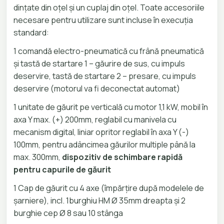
dințate din oțel și un cuplaj din oțel. Toate accesoriile
necesare pentru utilizare sunt incluse în execuția
standard:
1 comandă electro-pneumatică cu frână pneumatică
și tastă de startare 1 – găurire de sus, cu impuls
deservire, tastă de startare 2 – presare, cu impuls
deservire (motorul va fi deconectat automat)
1 unitate de găurit pe verticală cu motor 1,1 kW, mobil în
axa Y max. (+) 200mm, reglabil cu manivela cu
mecanism digital, liniar opritor reglabil în axa Y (-)
100mm, pentru adâncimea găurilor multiple până la
max. 300mm,
dispozitiv de schimbare rapidă
pentru capurile de găurit
1 Cap de găurit cu 4 axe (împărțire după modelele de
șarniere), incl. 1burghiu HM Ø 35mm dreapta și 2
burghie cep Ø 8 sau 10 stânga