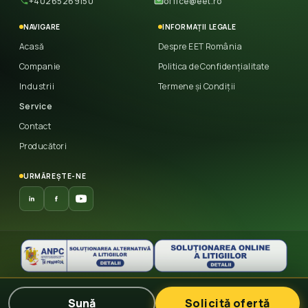
+40265269150
office@eet.ro
NAVIGARE
INFORMAȚII LEGALE
Acasă
Despre EET România
Companie
Politica de Confidențialitate
Industrii
Termene și Condiții
Service
Contact
Producători
URMĂREȘTE-NE
© 2026 East European Trade
— Toate drepturile
Sună
Solicită ofertă