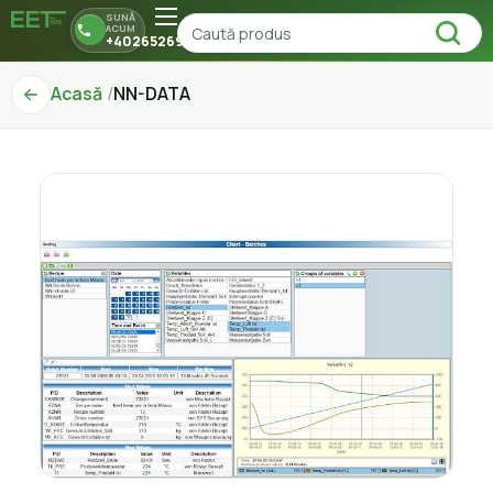
SUNĂ
ACUM
+40265269150
Acasă
NN-DATA