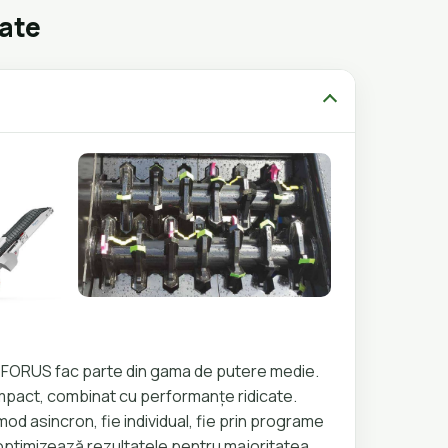
gate
i FORUS fac parte din gama de putere medie.
pact, combinat cu performanțe ridicate.
n mod asincron, fie individual, fie prin programe
optimizează rezultatele pentru majoritatea