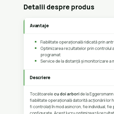
Detalii despre produs
Avantaje
Fiabilitate operațională ridicată prin a
Optimizarea rezultatelor prin controlul a
programat
Service de la distanță și monitorizare a m
Descriere
Tocătoarele
cu doi arbori
de la Eggersmann o
fiabilitate operațională datorită acționării lor
fi controlați în mod asincron, fie individual, fi
configurate. Acest lucru optimizează rezulta