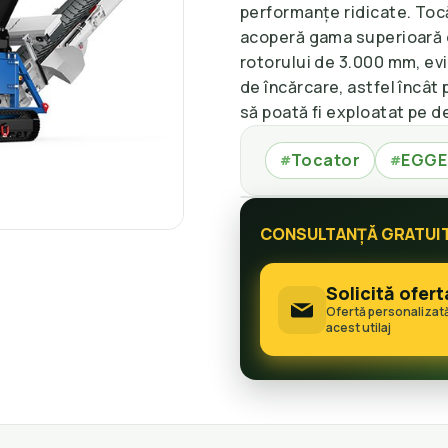
performanțe ridicate. To
acoperă gama superioară d
rotorului de 3.000 mm, evi
de încărcare, astfel încât
să poată fi exploatat pe de
Tocator
EGGE
#
#
CONSULTANȚĂ GRATUI
Solicită ofert
Ofertă personalizat
acest utilaj