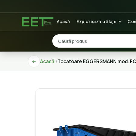
Acasă
Explorează utilaje
Com
Acasă
Tocătoare EGGERSMANN mod. FO