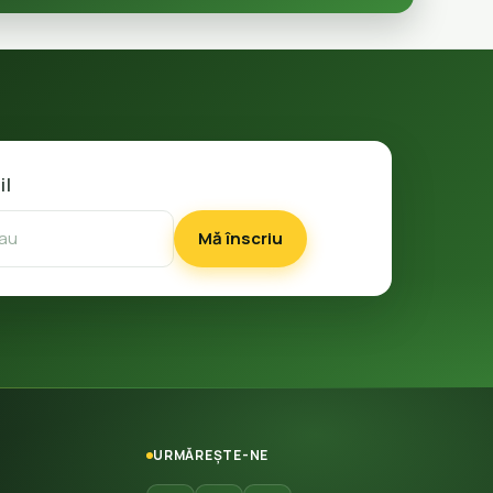
il
Mă înscriu
URMĂREȘTE-NE