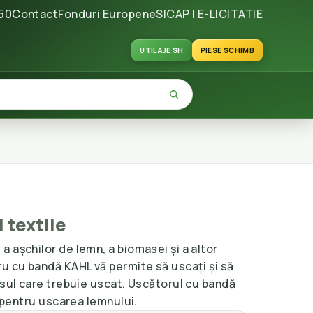
50
Contact
Fonduri Europene
SICAP | E-LICITATIE
UTILAJE SH
PIESE SCHIMB
 textile
 așchilor de lemn, a biomasei și a altor
u cu bandă KAHL vă permite să uscați și să
usul care trebuie uscat. Uscătorul cu bandă
l pentru uscarea lemnului.