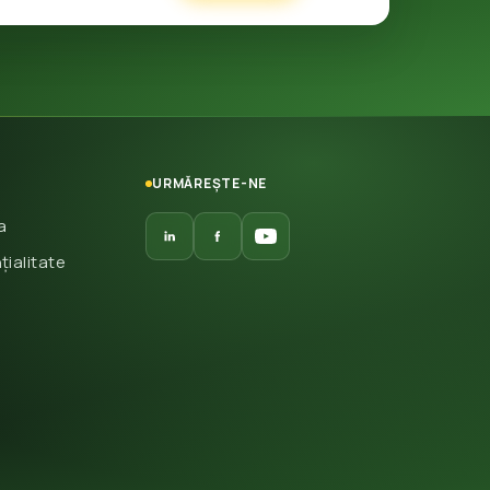
URMĂREȘTE-NE
a
țialitate