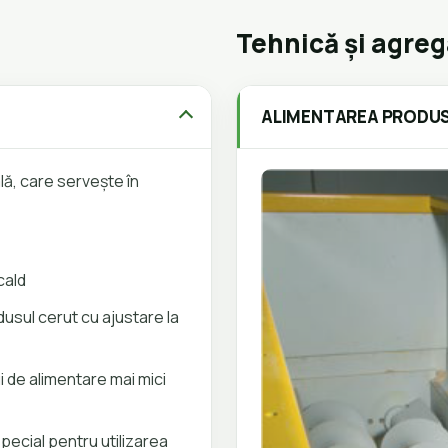
Tehnică și agre
ALIMENTAREA PRODUS
lă, care serveşte în
cald
usul cerut cu ajustare la
i de alimentare mai mici
pecial pentru utilizarea