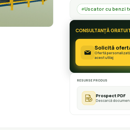
Uscator cu benzi t
#
CONSULTANȚĂ GRATUI
Solicită ofert
Ofertă personalizat
acest utilaj
RESURSE PRODUS
Prospect PDF
Descarcă document