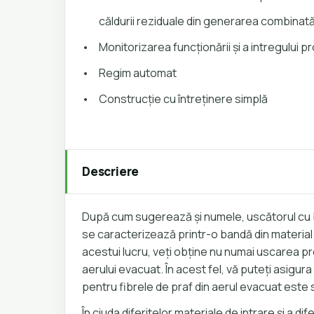
căldurii reziduale din generarea combinată 
•
Monitorizarea funcționării și a intregului 
•
Regim automat
•
Construcţie cu întreţinere simplă
Descriere
După cum sugerează și numele, uscătorul cu b
se caracterizează printr-o bandă din material t
acestui lucru, veți obține nu numai uscarea prod
aerului evacuat. În acest fel, vă puteți asigura
pentru fibrele de praf din aerul evacuat este 
În ciuda diferitelor materiale de intrare și a dif