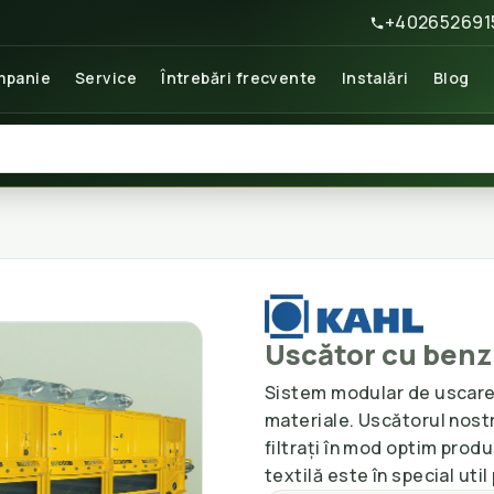
+402652691
panie
Service
Întrebări frecvente
Instalări
Blog
Uscător cu benzi
Sistem modular de uscare a
materiale. Uscătorul nostr
filtrați în mod optim prod
textilă este în special uti