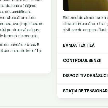
ntotdeauna o înălțime
za o dezumidificare
eriorul uscătorului de
Sistemul de alimentare a 
menea, aveți opțiunea de
stratului în uscător, chiar
sului pentru a vă asigura
și viteze de curgere fluct
în termeni de energie.
ime de bandă de 4 sau 6
BANDA TEXTILĂ
ă uscare este între 11 și
CONTROLUL BENZII
DISPOZITIV DE RĂSUC
STAȚIA DE TENSIONAR