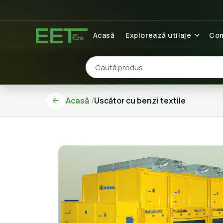
Acasă
Explorează utilaje
Com
Acasă
Uscător cu benzi textile