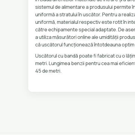
sistemul de alimentare a produsului permite î
uniformă a stratului în uscător. Pentru a reali
uniformă, materialul respectiv este rotit în int
către echipamente special adaptate. De ase
a utiliza măsurători online ale umidității produ
că uscătorul funcționează întotdeauna optim 
Uscătorul cu bandă poate fi fabricat cu o lăț
metri. Lungimea benzii pentru cea mai eficient
45 de metri.