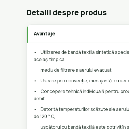
Detalii despre produs
Avantaje
•
Utilizarea de bandă textilă sintetică specia
acelaşi timp ca
mediu de filtrare a aerului evacuat
•
Uscare prin convecţie, menajantă, cu aer 
•
Concepere tehnică individuală pentru prod
debit
•
Datorită temperaturilor scăzute ale aerulu
de 120 ° C,
uscătorul cu bandă textilă este potrivit în s