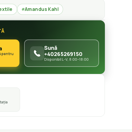
extile
Amandus Kahl
#
TĂ
Sună
a
+40265269150
ă pentru
Disponibil L–V, 8:00–18:00
ația