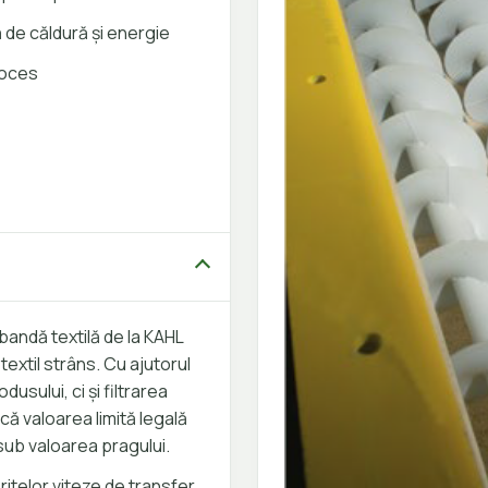
de căldură și energie
proces
andă textilă de la KAHL
extil strâns. Cu ajutorul
usului, ci și filtrarea
 că valoarea limită legală
sub valoarea pragului.
eritelor viteze de transfer,