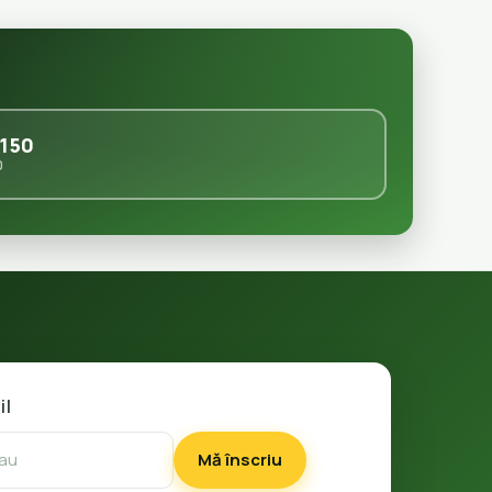
150
0
il
Mă înscriu