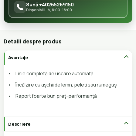
Sună +40265269150
Disponibil L–V, 8:00–18:00
Detalii despre produs
Avantaje
•
Linie completă de uscare automată
•
Încălzire cu așchii de lemn, peleți sau rumeguș
•
Raport foarte bun preț-performanță
Descriere