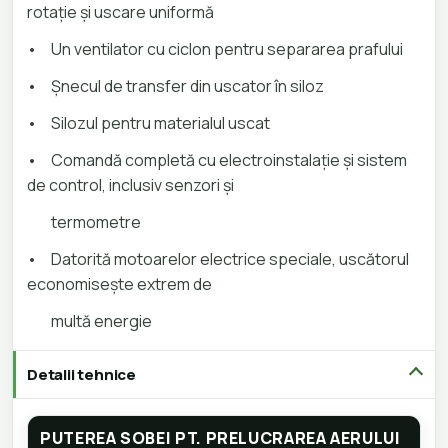
rotație și uscare uniformă
•
Un ventilator cu ciclon pentru separarea prafului
•
Șnecul de transfer din uscator în siloz
•
Silozul pentru materialul uscat
•
Comandă completă cu electroinstalație și sistem
de control, inclusiv senzori și
termometre
•
Datorită motoarelor electrice speciale, uscătorul
economisește extrem de
multă energie
Detalii tehnice
PUTEREA SOBEI PT. PRELUCRAREA AERULUI