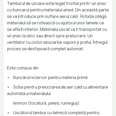
Tamburul de uscare este legat frontal printr-un șnec
cu buncarul pentru materialul umed. Din această parte
se va introduce prin suflare aerul cald . Rotația obligă
materialul să se rotească cu ajutorul unor lamele ce
se afla în interior. Materialul uscat va fi transportat cu
un șnec la siloz sau direct spre prelucrare. Un
ventilator cu ciclon absoarbe vaporii și praful. Întregul
proces se desfașoară complet automat.
Este compus din:
•
Buncărul rezervor pentru materia primă
•
Soba pentru prelucrarea de aer cald cu alimentare
automată a materialului
lemnos (tocatură, peleți, rumeguș)
•
Uscătorul tambur cu tehnică completă pentru