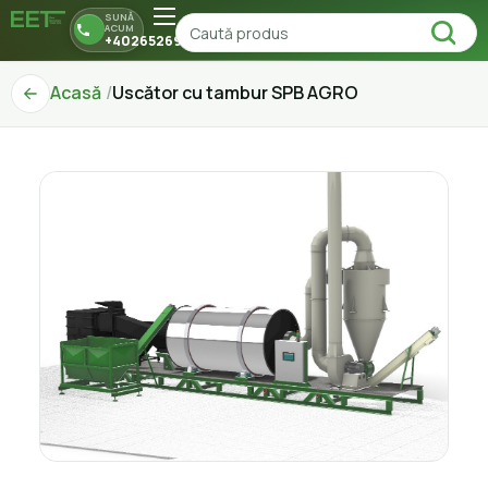
SUNĂ
ACUM
+40265269150
Acasă
Uscător cu tambur SPB AGRO