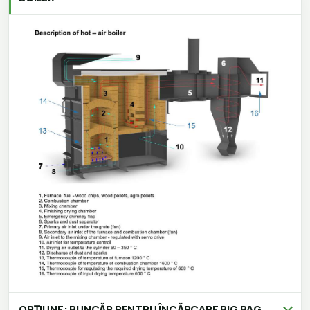
OPȚIUNE: BUNCĂR PENTRU ÎNCĂRCARE BIG BAG