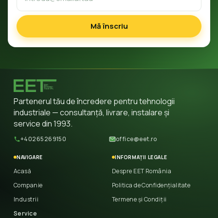
Mă înscriu
Partenerul tău de încredere pentru tehnologii
industriale — consultanță, livrare, instalare și
service din 1993.
+40265269150
office@eet.ro
NAVIGARE
INFORMAȚII LEGALE
Acasă
Despre EET România
Companie
Politica de Confidențialitate
Industrii
Termene și Condiții
Service