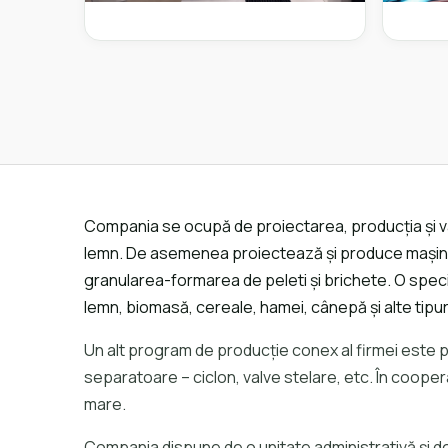
Compania se ocupă de proiectarea, producția și v
lemn. De asemenea proiectează și produce mașini ș
granularea-formarea de peleti și brichete. O spec
lemn, biomasă, cereale, hamei, cânepă și alte tipu
Un alt program de producție conex al firmei este p
separatoare – ciclon, valve stelare, etc. În cooperar
mare.
Compania dispune de o unitate administrativă și de