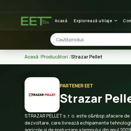
Acasă
Explorează utilaje
Com
Acasă
Producători
Strazar Pellet
PARTENER EET
Strazar Pell
STRAZAR PELLET s. r. o. este o&nbsp;afacere de 
dezvoltare, care livrează echipamente tehnologi
agricole și de prelucrare a lemnului din anul 200