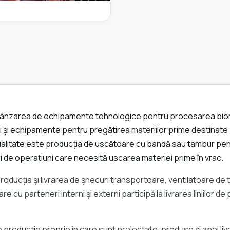
ânzarea de echipamente tehnologice pentru procesarea biomas
i echipamente pentru pregătirea materiilor prime destinate pre
ialitate este producția de uscătoare cu bandă sau tambur pen
ri de operațiuni care necesită uscarea materiei prime în vrac.
roducția și livrarea de șnecuri transportoare, ventilatoare de
e cu parteneri interni și externi participă la livrarea liniilor d
 producție proprie în care sunt proiectate, produse și apoi liv