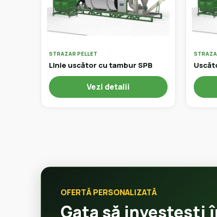
STRAZAR PELLET
STRAZA
Linie uscător cu tambur SPB
Uscăt
Vezi detalii
OFERTĂ PERSONALIZATĂ
Gata să investești î