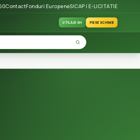
50
Contact
Fonduri Europene
SICAP | E-LICITATIE
UTILAJE SH
PIESE SCHIMB