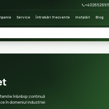
+402652691
panie
Service
Întrebări frecvente
Instalări
Blog
et
familie în&nbsp;continuă
ce în domeniul industriei
9