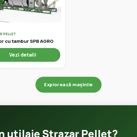
R PELLET
or cu tambur SPB AGRO
Vezi detalii
Explorează mașinile
n utilaje Strazar Pellet?