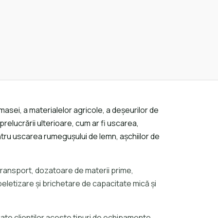
ei, a materialelor agricole, a deșeurilor de
lucrării ulterioare, cum ar fi uscarea,
tru uscarea rumegușului de lemn, așchiilor de
 transport, dozatoare de materii prime,
e peletizare și brichetare de capacitate mică și
rate clienților aceste tipuri de echipamente