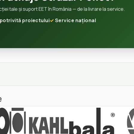
ei tale și suport EET în România — de la livrare la service.
potrivită proiectului
Service național
e