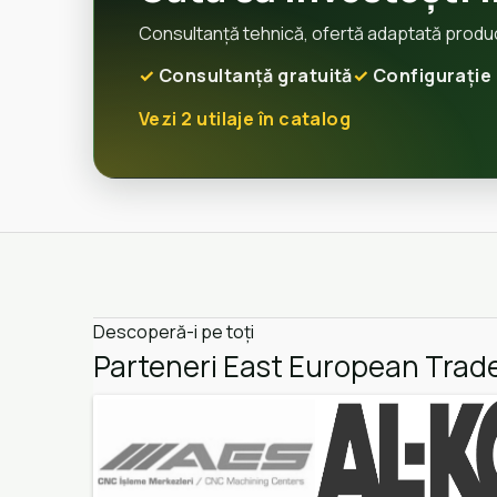
Consultanță tehnică, ofertă adaptată producți
Consultanță gratuită
Configurație 
Vezi 2 utilaje în catalog
Descoperă-i pe toți
Parteneri East European Trad