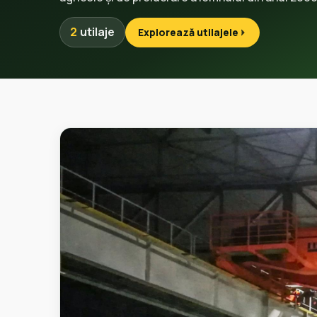
2
utilaje
Explorează utilajele