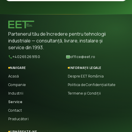
Partenerul tău de încredere pentru tehnologii
industriale — consultanță, livrare, instalare și
service din 1993.
+40265269150
office@eet.ro
NAVIGARE
INFORMAȚII LEGALE
Acasă
Despre EET România
Companie
Politica de Confidențialitate
Industrii
Termene și Condiții
Service
Contact
Producători
URMĂREȘTE-NE