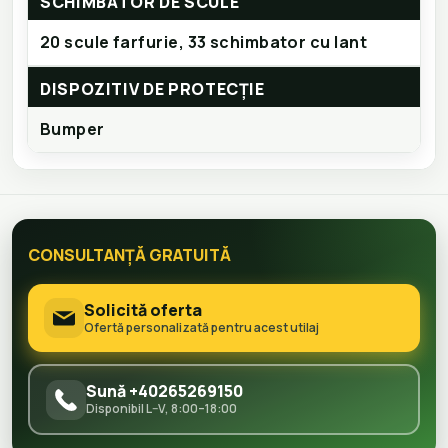
SCHIMBĂTOR DE SCULE
20 scule farfurie, 33 schimbator cu lant
DISPOZITIV DE PROTECȚIE
Bumper
CONSULTANȚĂ GRATUITĂ
Solicită oferta
Ofertă personalizată pentru acest utilaj
Sună +40265269150
Disponibil L–V, 8:00–18:00