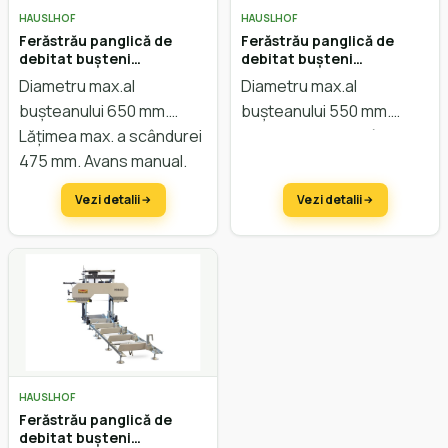
HAUSLHOF
HAUSLHOF
Ferăstrău panglică de
Ferăstrău panglică de
debitat bușteni
debitat bușteni
HAUSLHOF HBB 650
HAUSLHOF HBB 550
Diametru max.al
Diametru max.al
bușteanului 650 mm.
bușteanului 550 mm.
Lățimea max. a scândurei
Lățimea max. a scândurei
475 mm. Avans manual.
530 mm. Avans manual.
Reglarea înălțimii manual.
Reglarea înălțimii manual.
Vezi detalii
Vezi detalii
HAUSLHOF
Ferăstrău panglică de
debitat bușteni