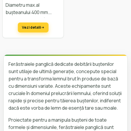
HAUSLHOF HBB 400
Diametru max.al
bușteanului 400 mm.
Lățimea max. a scândurei
350 mm. Avans manual.
Vezi detalii
Reglarea înălțimii manual.
Ferăstraiele panglică dedicate debitării buștenilor
sunt utilaje de ultimă generație, concepute special
pentru a transforma lemnul brut în produse de bază
cu dimensiuni variate. Aceste echipamente sunt
cruciale în domeniul prelucrării lemnului, oferind soluții
rapide și precise pentru tăierea buștenilor, indiferent
dacă este vorba de lemn de esență tare sau moale.
Proiectate pentru a manipula bușteni de toate
formele și dimensiunile, ferăstraiele panglică sunt