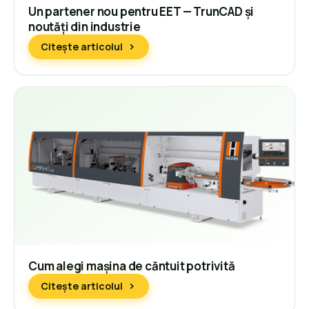
Un partener nou pentru EET — TrunCAD și
noutăți din industrie
Citește articolul
Cum alegi mașina de căntuit potrivită
Citește articolul