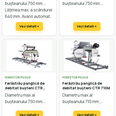
bușteanului 750 mm.
bușteanului 750 mm.
Lățimea max. a scândurei
Lățimea max. a scândurei
640 mm. Avans automat.
640 mm. Avans automat.
Reglarea înălțimii electric.
Funcție electrică.
Vezi detalii
Vezi detalii
FORESTOR PILOUS
FORESTOR PILOUS
Ferăstrău panglică de
Ferăstrău panglică de
debitat bușteni CTR
debitat bușteni CTR 710M
750GX
Diametru max.al
Diametru max.al
bușteanului 750 mm.
bușteanului 710 mm.
Lățimea max. a scândurei
Lățimea max. a scândurei
640 mm. Avans manual.
660 mm
.
Avans manual.
Vezi detalii
Vezi detalii