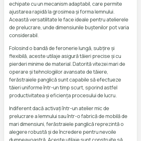
echipate cu un mecanism adaptabil, care permite
ajustarea rapidă la grosimea și forma lemnului.
Această versatilitate le face ideale pentru atelierele
de prelucrare, unde dimensiunile buștenilor pot varia
considerabil.
Folosind o bandă de feronerie lungă, subțire și
flexibilă, aceste utilaje asigură tăieri precise și cu
pierderi minime de material. Datorită vitezei mari de
operare și tehnologiilor avansate de tăiere,
ferăstraiele panglică sunt capabile să efectueze
tăieri uniforme într-un timp scurt, sporind astfel
productivitatea și eficiența procesului de lucru.
Indiferent dacă activați într-un atelier mic de
prelucrare a lemnului sau într-o fabrică de mobilă de
mari dimensiuni, ferăstraiele panglică reprezintă o
alegere robustă și de încredere pentru nevoile
dumneavoastră. Aceste utilaje sunt construite să