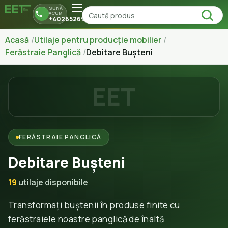
SUNĂ
ACUM
+40265269150
Acasă
Utilaje pentru producție mobilier
Ferăstraie Panglică
Debitare Bușteni
EET
FERĂSTRAIE PANGLICĂ
Debitare Bușteni
19
utilaje disponibile
Transformați buștenii în produse finite cu
ferăstraiele noastre panglică de înaltă