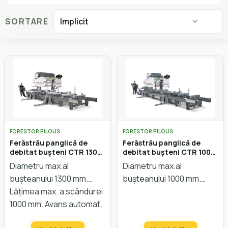
SORTARE
FORESTOR PILOUS
FORESTOR PILOUS
Ferăstrău panglică de
Ferăstrău panglică de
debitat bușteni CTR 1300
debitat bușteni CTR 1000-
Hidraulic
60 Hidraulic
Diametru max.al
Diametru max.al
bușteanului 1300 mm.
bușteanului 1000 mm.
Lățimea max. a scândurei
Lățimea max. a scândurei
1000 mm. Avans automat.
920 mm. Avans automat.
Sistem hidraulic. Reglarea
Sistem hidraulic. Reglarea