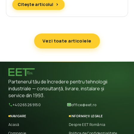
Citește articolul
Vezi toate articolele
Partenerul tău de încredere pentru tehnologii
industriale — consultanță, livrare, instalare și
service din 1993.
+40265269150
office@eet.ro
NAVIGARE
INFORMAȚII LEGALE
Acasă
Despre EET România
Companie
Politica de Confidențialitate