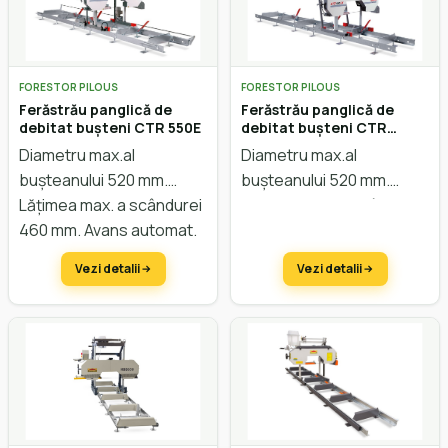
FORESTOR PILOUS
FORESTOR PILOUS
Ferăstrău panglică de
Ferăstrău panglică de
debitat bușteni CTR 550E
debitat bușteni CTR
550GX
Diametru max.al
Diametru max.al
bușteanului 520 mm.
bușteanului 520 mm.
Lățimea max. a scândurei
Lățimea max. a scândurei
460 mm. Avans automat.
460 mm. Avans manual.
Reglarea înălțimii manual.
Reglarea înălțimii manual.
Vezi detalii
Vezi detalii
Motor Honda 11CP