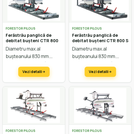
FORESTOR PILOUS
FORESTOR PILOUS
Ferăstrău panglică de
Ferăstrău panglică de
debitat bușteni CTR 800
debitat bușteni CTR 800 S
Diametru max.al
Diametru max.al
bușteanului 830 mm.
bușteanului 830 mm.
Lățimea max. a scândurei
Lățimea max. a scândurei
750 mm. Avans automat.
750 mm. Avans automat.
Vezi detalii
Vezi detalii
Reglarea înălțimii electric.
Reglarea înălțimii electric.
FORESTOR PILOUS
FORESTOR PILOUS