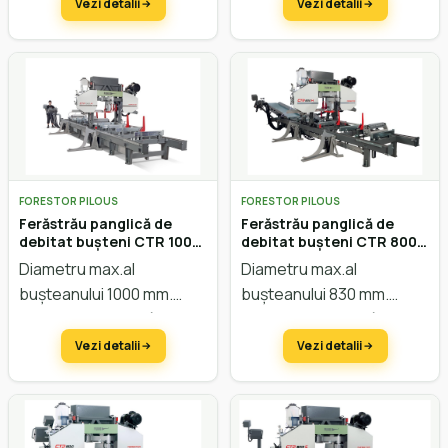
înălțimii electric.
înălțimii electric.
Vezi detalii
Vezi detalii
FORESTOR PILOUS
FORESTOR PILOUS
Ferăstrău panglică de
Ferăstrău panglică de
debitat bușteni CTR 1000-
debitat bușteni CTR 800
40 Hidraulic
Hidraulic
Diametru max.al
Diametru max.al
bușteanului 1000 mm.
bușteanului 830 mm.
Lățimea max. a scândurei
Lățimea max. a scândurei
850 mm. Avans automat.
750 mm. Avans automat.
Vezi detalii
Vezi detalii
Sistem hidraulic. Reglarea
Sistem hidraulic. Reglarea
înălțimii electric.
înălțimii electric.