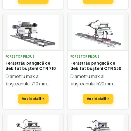
Reglarea înălțimii manual.
Reglarea înălțimii electric.
Motor Honda 11CP
FORESTOR PILOUS
FORESTOR PILOUS
Ferăstrău panglică de
Ferăstrău panglică de
debitat bușteni CTR 710
debitat bușteni CTR 550
Diametru max.al
Diametru max.al
bușteanului 710 mm.
bușteanului 520 mm.
Lățimea max. a scândurei
Lățimea max. a scândurei
660 mm
.
Avans automat.
460 mm
.
Avans manual.
Vezi detalii
Vezi detalii
Reglarea înălțimii electric.
Reglarea înălțimii manual.