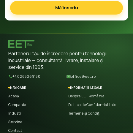
Mă înscriu
Partenerul tău de încredere pentru tehnologii
industriale — consultanță, livrare, instalare și
service din 1993.
+40265269150
office@eet.ro
NAVIGARE
INFORMAȚII LEGALE
Acasă
Despre EET România
Companie
Politica de Confidențialitate
Industrii
Termene și Condiții
Service
Contact