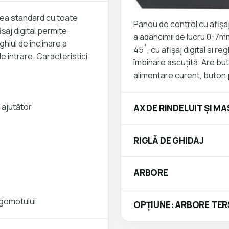
ea standard cu toate
Panou de control cu afișa
șaj digital permite
a adancimii de lucru 0-7mm,
hiul de înclinare a
45˚, cu afișaj digital si re
de intrare. Caracteristici
îmbinare ascuțită. Are bu
alimentare curent, buton 
l ajutător
AX DE RINDELUIT ȘI M
RIGLĂ DE GHIDAJ
ARBORE
zgomotului
OPȚIUNE: ARBORE TE