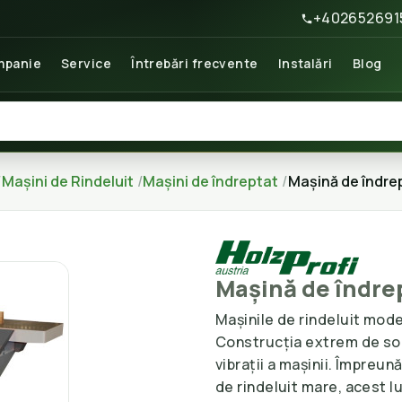
+402652691
panie
Service
Întrebări frecvente
Instalări
Blog
Mașini de Rindeluit
Mașini de îndreptat
Mașină de îndre
Mașină de îndre
Mașinile de rindeluit mode
Construcția extrem de sol
vibrații a mașinii. Împreun
de rindeluit mare, acest 