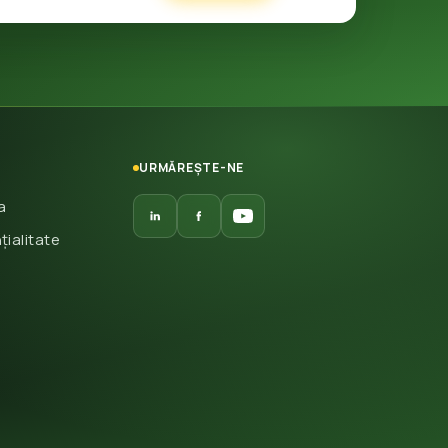
URMĂREȘTE-NE
a
țialitate