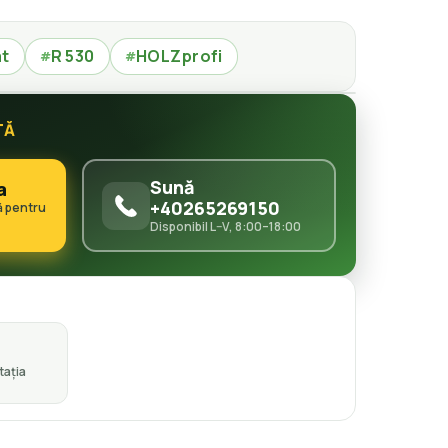
at
R 530
HOLZprofi
#
#
TĂ
Sună
a
+40265269150
ă pentru
Disponibil L–V, 8:00–18:00
ația