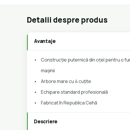
Detalii despre produs
Avantaje
•
Construcție puternică din oțel pentru o fun
mașinii
•
Arbore mare cu 4 cuțite
•
Echipare standard profesională
•
Fabricat în Republica Cehă
Descriere