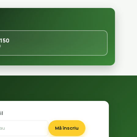
150
0
il
Mă înscriu