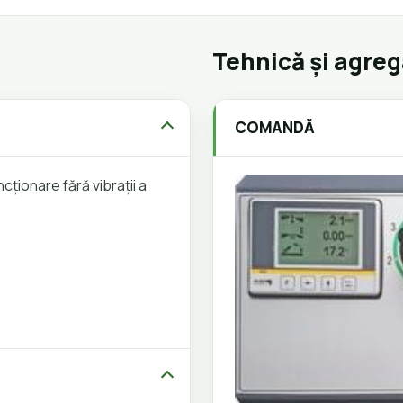
Tehnică și agre
COMANDĂ
cționare fără vibrații a