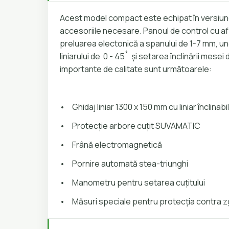
Acest model compact este echipat în versiun
accesoriile necesare. Panoul de control cu afi
preluarea electonică a spanului de 1-7 mm, ung
liniarului de 0 - 45˚ și setarea înclinării mesei 
importante de calitate sunt următoarele:
•
Ghidaj liniar 1300 x 150 mm cu liniar înclinabi
•
Protecție arbore cuțit SUVAMATIC
•
Frână electromagnetică
•
Pornire automată stea-triunghi
•
Manometru pentru setarea cuțitului
•
Măsuri speciale pentru protecția contra 