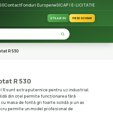
50
Contact
Fonduri Europene
SICAP | E-LICITATIE
UTILAJE SH
PIESE SCHIMB
ptat R 530
ptat R 530
l R sunt extra puternice pentru uz industrial.
idă din oțel permite funcționarea fără
ă cu masa de fontă gri foarte solidă și un ax
lucru permite un model profesional de