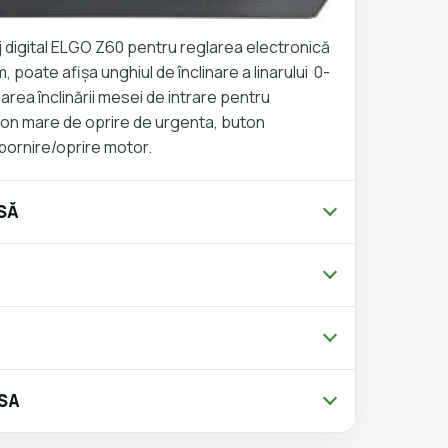
j digital ELGO Z60 pentru reglarea electronică
 poate afișa unghiul de înclinare a linarului 0-
glarea înclinării mesei de intrare pentru
ton mare de oprire de urgenta, buton
pornire/oprire motor.
ASĂ
RSA