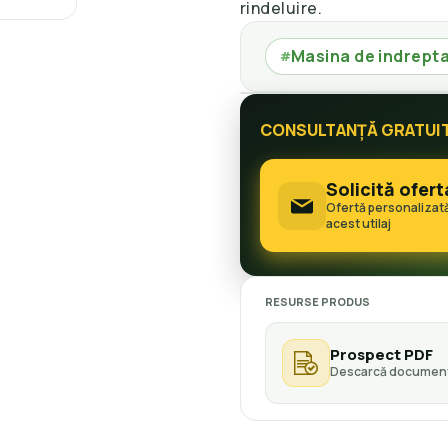
rindeluire.
Masina de indrept
#
CONSULTANȚĂ GRATUI
Solicită ofert
Ofertă personalizat
acest utilaj
RESURSE PRODUS
Prospect PDF
Descarcă document