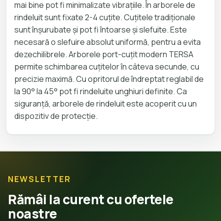
mai bine pot fi minimalizate vibrațiile. În arborele de
rindeluit sunt fixate 2-4 cuțite. Cuțitele tradiționale
sunt înșurubate și pot fi întoarse și slefuite. Este
necesară o slefuire absolut uniformă, pentru a evita
dezechilibrele. Arborele port-cuțit modern TERSA
permite schimbarea cuțitelor în câteva secunde, cu
precizie maximă. Cu opritorul de îndreptat reglabil de
la 90° la 45° pot fi rindeluite unghiuri definite. Ca
siguranță, arborele de rindeluit este acoperit cu un
dispozitiv de protecție.
NEWSLETTER
Rămâi la curent cu ofertele
noastre