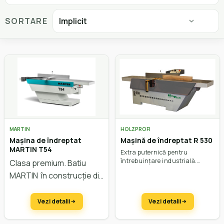
SORTARE
MARTIN
HOLZPROFI
Mașina de îndreptat
Mașină de îndreptat R 530
MARTIN T54
Extra puternică pentru
întrebuințare industrială.
Clasa premium. Batiu
Lățime de lucru 530 mm.
MARTIN în construcție din
compozit. Lățime de
lucru 500 mm.
Vezi detalii
Vezi detalii