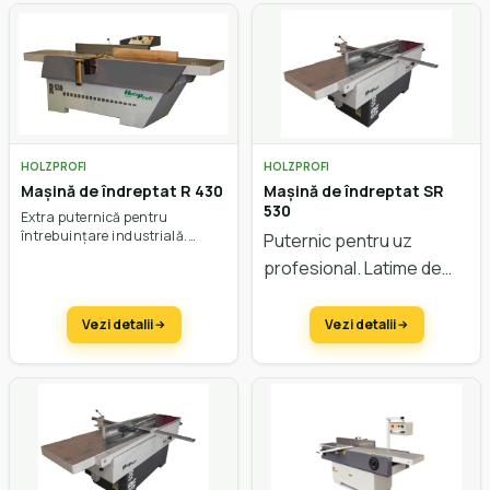
HOLZPROFI
HOLZPROFI
Mașină de îndreptat R 430
Mașină de îndreptat SR
530
Extra puternică pentru
întrebuințare industrială.
Puternic pentru uz
Lățime de lucru 430 mm.
profesional. Latime de
lucru 530 mm.
Vezi detalii
Vezi detalii