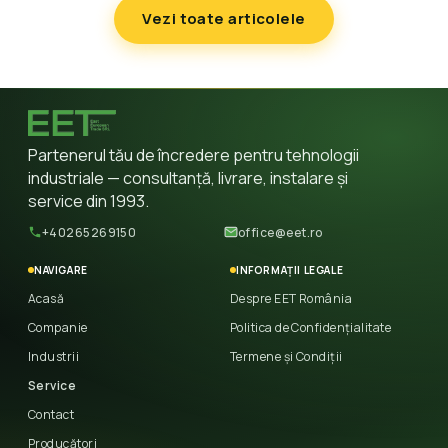
Vezi toate articolele
Partenerul tău de încredere pentru tehnologii
industriale — consultanță, livrare, instalare și
service din 1993.
+40265269150
office@eet.ro
NAVIGARE
INFORMAȚII LEGALE
Acasă
Despre EET România
Companie
Politica de Confidențialitate
Industrii
Termene și Condiții
Service
Contact
Producători