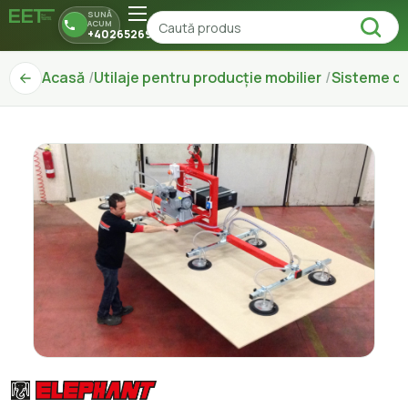
SUNĂ
ACUM
+40265269150
Acasă
Utilaje pentru producție mobilier
Sisteme d