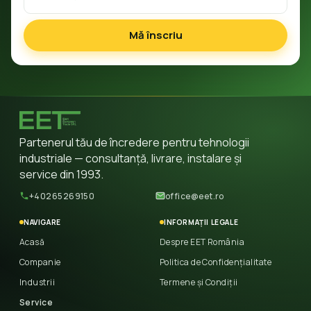
Mă înscriu
Partenerul tău de încredere pentru tehnologii
industriale — consultanță, livrare, instalare și
service din 1993.
+40265269150
office@eet.ro
NAVIGARE
INFORMAȚII LEGALE
Acasă
Despre EET România
Companie
Politica de Confidențialitate
Industrii
Termene și Condiții
Service