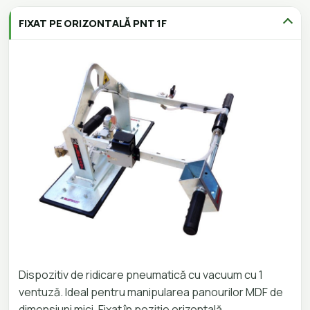
FIXAT PE ORIZONTALĂ PNT 1F
Dispozitiv de ridicare pneumatică cu vacuum cu 1
ventuză. Ideal pentru manipularea panourilor MDF de
dimensiuni mici. Fixat în poziție orizontală.