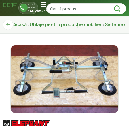
SUNĂ
ACUM
+40265269150
Acasă
Utilaje pentru producție mobilier
Sisteme d