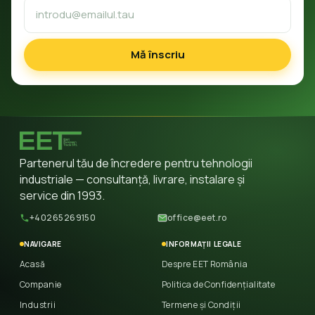
Mă înscriu
Partenerul tău de încredere pentru tehnologii
industriale — consultanță, livrare, instalare și
service din 1993.
+40265269150
office@eet.ro
NAVIGARE
INFORMAȚII LEGALE
Acasă
Despre EET România
Companie
Politica de Confidențialitate
Industrii
Termene și Condiții