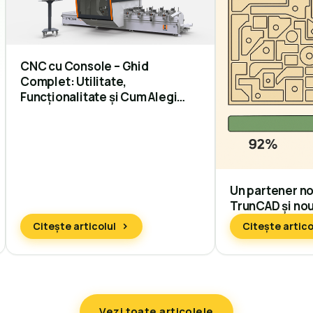
CNC cu Console – Ghid
Complet: Utilitate,
Funcționalitate și Cum Alegi
Centrul de Prelucrare Potrivit
Un partener no
TrunCAD și nout
Citește articolul
Citește artico
Vezi toate articolele