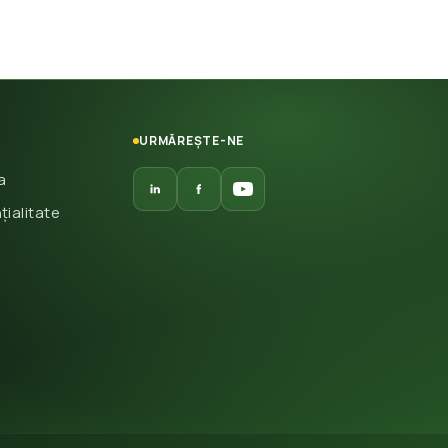
URMĂREȘTE-NE
a
țialitate