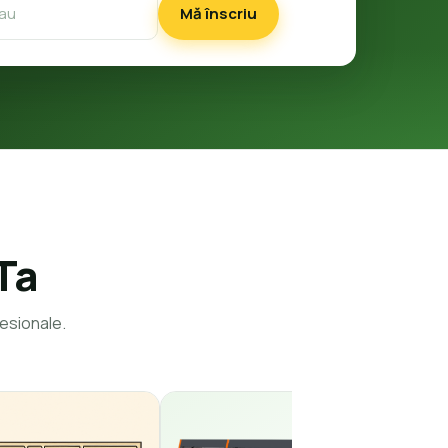
Mă înscriu
Ta
esionale.