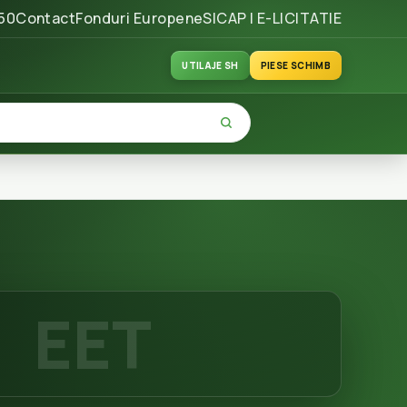
50
Contact
Fonduri Europene
SICAP | E-LICITATIE
UTILAJE SH
PIESE SCHIMB
EET