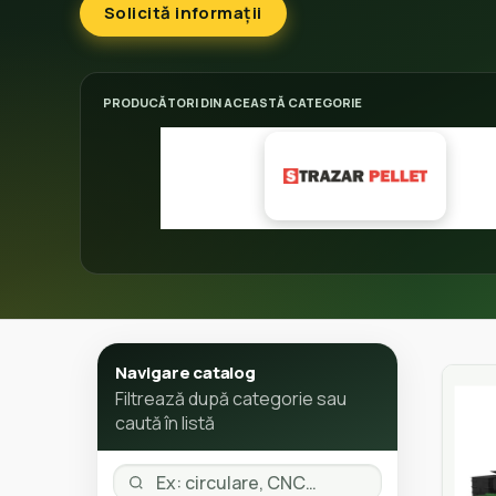
Solicită informații
PRODUCĂTORI DIN ACEASTĂ CATEGORIE
Navigare catalog
Filtrează după categorie sau
caută în listă
Caută categorie