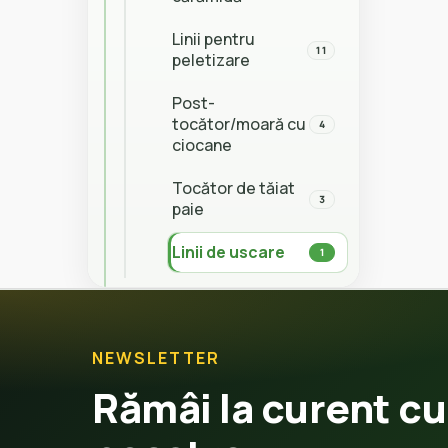
Linii pentru
11
peletizare
Post-
tocător/moară cu
4
ciocane
Tocător de tăiat
3
paie
Linii de uscare
1
Materiale Plastice
4
NEWSLETTER
Instalații pentru
39
producția furajelor
Rămâi la curent cu
Instalații pentru