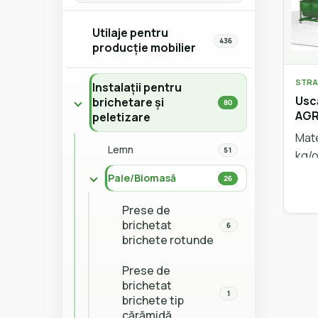
Utilaje pentru
436
producție mobilier
STRA
Instalații pentru
Usc
brichetare și
80
AG
peletizare
Mate
Lemn
51
kg/o
Paie/Biomasă
26
Prese de
brichetat
6
brichete rotunde
Prese de
brichetat
1
brichete tip
cărămidă