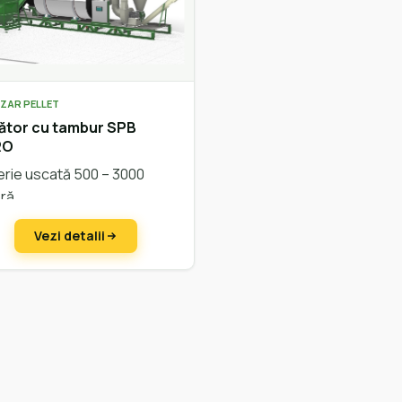
ZAR PELLET
ător cu tambur SPB
RO
rie uscată 500 – 3000
ră
Vezi detalii