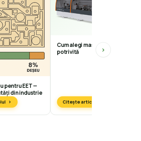
Cum alegi mașina de căntuit
potrivită
u pentru EET —
ăți din industrie
lul
Citește articolul