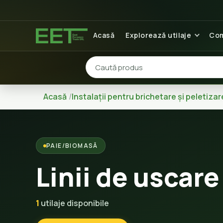
Acasă
Explorează utilaje
Com
Acasă
Instalații pentru brichetare și peletizar
PAIE/BIOMASĂ
Linii de uscare
1
utilaje disponibile