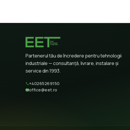
Partenerul tău de încredere pentru tehnologii
industriale — consultanță, livrare, instalare și
service din 1993.
+40265269150
office@eet.ro