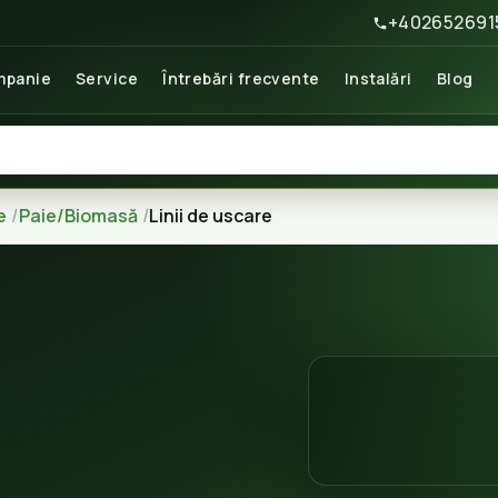
+402652691
panie
Service
Întrebări frecvente
Instalări
Blog
e
Paie/Biomasă
Linii de uscare