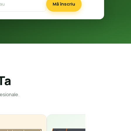
Mă înscriu
Ta
esionale.