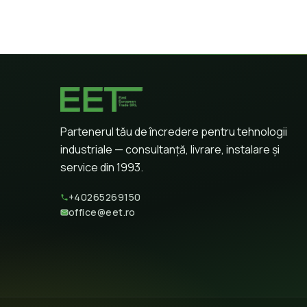
Partenerul tău de încredere pentru tehnologii
industriale — consultanță, livrare, instalare și
service din 1993.
+40265269150
office@eet.ro