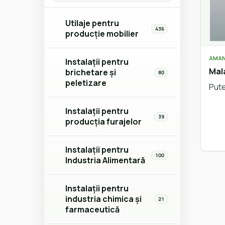
Utilaje pentru
436
producție mobilier
AMAN
Instalații pentru
Mal
brichetare și
80
peletizare
Pute
Instalații pentru
39
producția furajelor
Instalații pentru
100
Industria Alimentară
Instalații pentru
industria chimica și
21
farmaceutică