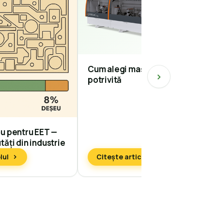
Cum alegi mașina de căntuit
potrivită
u pentru EET —
ăți din industrie
lul
Citește articolul