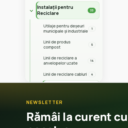
Instalații pentru
33
Reciclare
Utilaje pentru deșeuri
1
municipale și industriale
Linii de produs
5
compost
Linii de reciclare a
14
anvelopelor uzate
Linii de reciclare cabluri
4
Utilaje pentru
8
Reciclare
NEWSLETTER
Moară
1
Rămâi la curent cu
Linii pentru
1
uscare și răcire