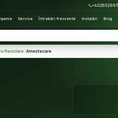
+402652691
panie
Service
Întrebări frecvente
Instalări
Blog
ru Reciclare
Amestecare