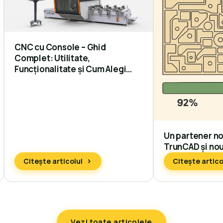
CNC cu Console – Ghid
Complet: Utilitate,
Funcționalitate și Cum Alegi
Centrul de Prelucrare Potrivit
Un partener no
TrunCAD și nout
Citește articolul
Citește artico
Vezi toate articolele