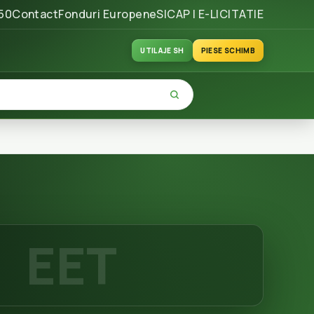
50
Contact
Fonduri Europene
SICAP | E-LICITATIE
UTILAJE SH
PIESE SCHIMB
EET