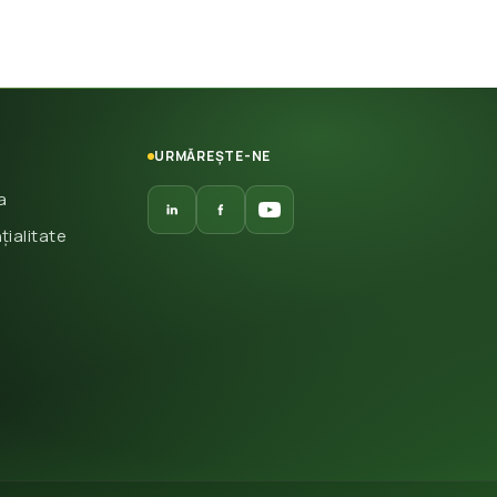
URMĂREȘTE-NE
a
țialitate