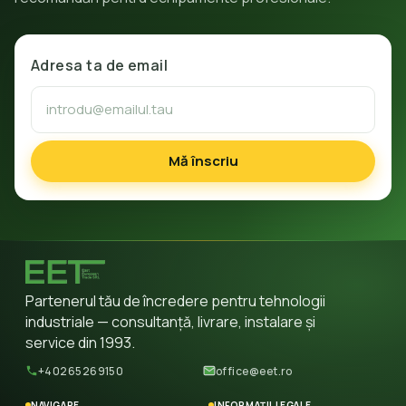
Adresa ta de email
Mă înscriu
Partenerul tău de încredere pentru tehnologii
industriale — consultanță, livrare, instalare și
service din 1993.
+40265269150
office@eet.ro
NAVIGARE
INFORMAȚII LEGALE