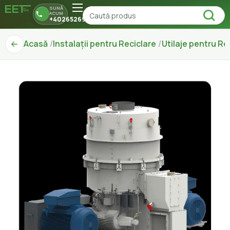
SUNĂ
ACUM
+40265269150
Acasă
Instalații pentru Reciclare
Utilaje pentru Re