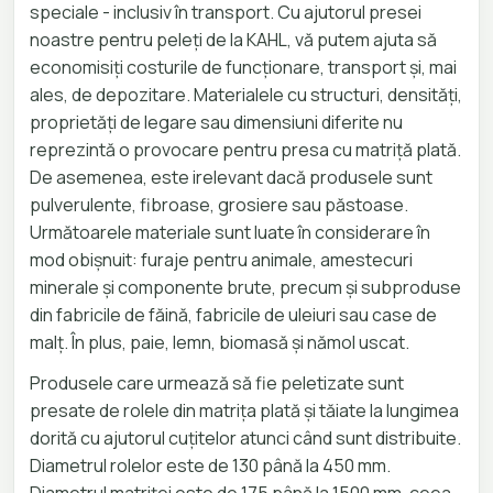
speciale - inclusiv în transport. Cu ajutorul presei
noastre pentru peleți de la KAHL, vă putem ajuta să
economisiți costurile de funcționare, transport și, mai
ales, de depozitare. Materialele cu structuri, densități,
proprietăți de legare sau dimensiuni diferite nu
reprezintă o provocare pentru presa cu matriță plată.
De asemenea, este irelevant dacă produsele sunt
pulverulente, fibroase, grosiere sau păstoase.
Următoarele materiale sunt luate în considerare în
mod obișnuit: furaje pentru animale, amestecuri
minerale și componente brute, precum și subproduse
din fabricile de făină, fabricile de uleiuri sau case de
malț. În plus, paie, lemn, biomasă și nămol uscat.
Produsele care urmează să fie peletizate sunt
presate de rolele din matrița plată și tăiate la lungimea
dorită cu ajutorul cuțitelor atunci când sunt distribuite.
Diametrul rolelor este de 130 până la 450 mm.
Diametrul matriței este de 175 până la 1500 mm, ceea