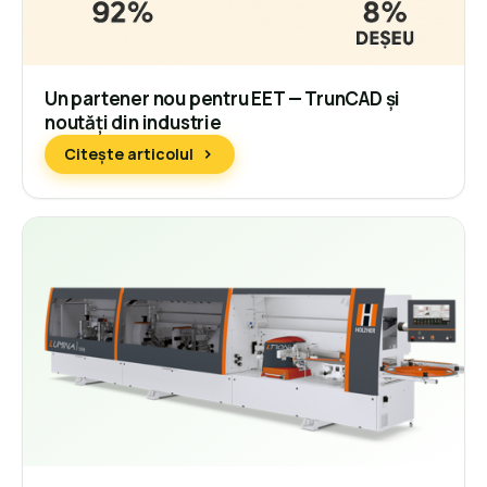
Un partener nou pentru EET — TrunCAD și
noutăți din industrie
Citește articolul