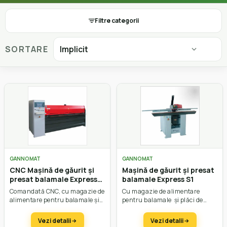
Filtre categorii
SORTARE
GANNOMAT
GANNOMAT
CNC Mașină de găurit și
Mașină de găurit și presat
presat balamale Express
balamale Express S1
S1 CNC
Comandată CNC, cu magazie de
Cu magazie de alimentare
alimentare pentru balamale și
pentru balamale și plăci de
plăci de montare. Cu 1 stație.
montare. Cu 1 stație.
Vezi detalii
Vezi detalii