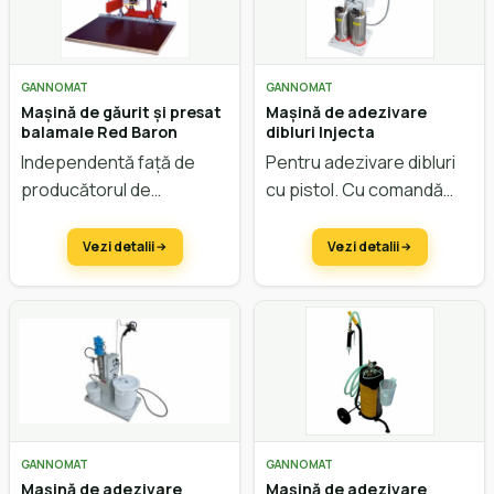
GANNOMAT
GANNOMAT
Mașină de găurit și presat
Mașină de adezivare
balamale Red Baron
dibluri Injecta
Independentă față de
Pentru adezivare dibluri
producătorul de
cu pistol. Cu comandă
feronerie. Găurire
electronică.
orizontală și presare.
Vezi detalii
Vezi detalii
GANNOMAT
GANNOMAT
Mașină de adezivare
Mașină de adezivare