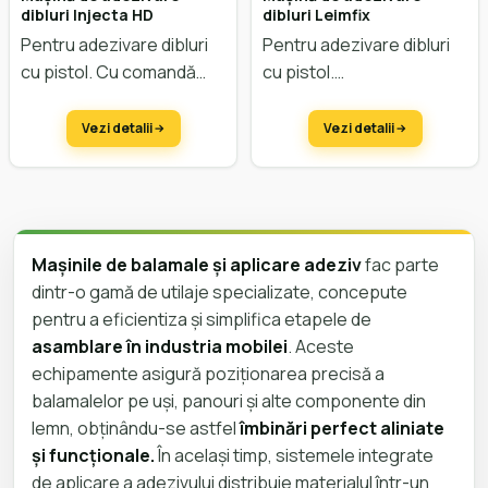
dibluri Injecta HD
dibluri Leimfix
Pentru adezivare dibluri
Pentru adezivare dibluri
cu pistol. Cu comandă
cu pistol.
electronica. Pompă cu
presiune înaltă.
Vezi detalii
Vezi detalii
Mașinile de balamale și aplicare adeziv
fac parte
dintr-o gamă de utilaje specializate, concepute
pentru a eficientiza și simplifica etapele de
asamblare în industria mobilei
. Aceste
echipamente asigură poziționarea precisă a
balamalelor pe uși, panouri și alte componente din
lemn, obținându-se astfel
îmbinări perfect aliniate
și funcționale.
În același timp, sistemele integrate
de aplicare a adezivului distribuie materialul într-un