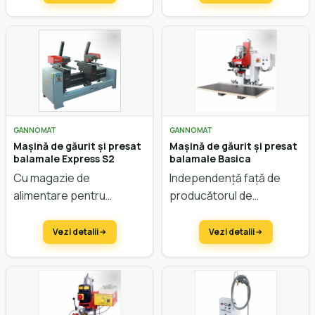
GANNOMAT
GANNOMAT
Mașină de găurit și presat
Mașină de găurit și presat
balamale Express S2
balamale Basica
Cu magazie de
Independență față de
alimentare pentru
producătorul de
balamale și plăci de
feronerie. Găurire
montare. Cu 2 stații.
orizontală, verticală și
Vezi detalii
Vezi detalii
presare.