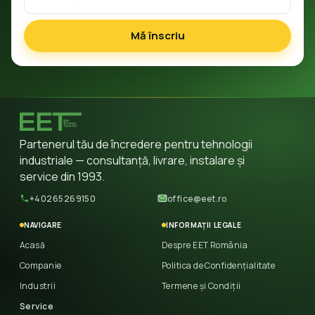
Mă înscriu
Partenerul tău de încredere pentru tehnologii
industriale — consultanță, livrare, instalare și
service din 1993.
+40265269150
office@eet.ro
NAVIGARE
INFORMAȚII LEGALE
Acasă
Despre EET România
Companie
Politica de Confidențialitate
Industrii
Termene și Condiții
Service