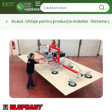
SUNĂ
ACUM
+40265269150
Acasă
Utilaje pentru producție mobilier
Sisteme d