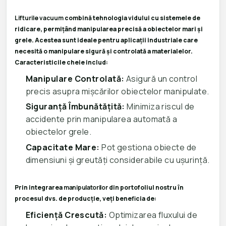
Lifturile vacuum
combină tehnologia vidului cu sistemele de
ridicare, permițând manipularea precisă a obiectelor mari și
grele. Acestea sunt ideale pentru aplicații industriale care
necesită o manipulare sigură și controlată a materialelor.
Caracteristicile cheie includ:
Manipulare Controlată:
Asigură un control
precis asupra mișcărilor obiectelor manipulate.
Siguranță Îmbunătățită:
Minimiza riscul de
accidente prin manipularea automată a
obiectelor grele.
Capacitate Mare:
Pot gestiona obiecte de
dimensiuni și greutăți considerabile cu ușurință.
Prin integrarea
manipulatorilor
din portofoliul nostru în
procesul dvs. de producție, veți beneficia de:
Eficiență Crescută:
Optimizarea fluxului de