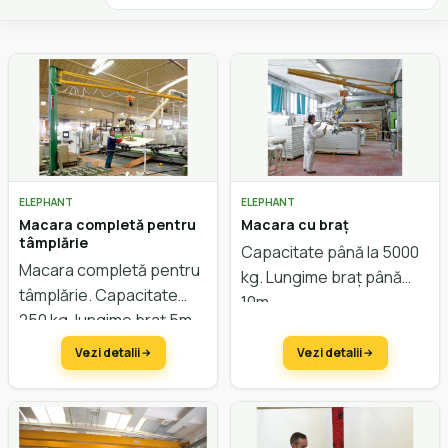
ELEPHANT
ELEPHANT
Macara completă pentru
Macara cu braț
tâmplărie
Capacitate până la 5000
Macara completă pentru
kg. Lungime braț până
tâmplărie. Capacitate
10m.
250 kg, lungime bra
ț
5m,
prindere cu vacuum.
Vezi detalii
Vezi detalii