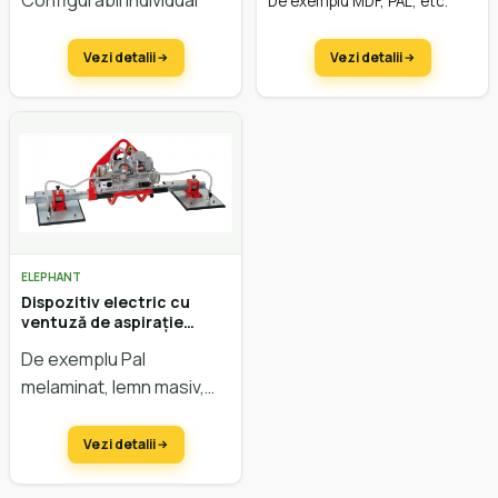
Configurabil individual
De exemplu MDF, PAL, etc.
panourile aerisite
Vezi detalii
Vezi detalii
ELEPHANT
Dispozitiv electric cu
ventuză de aspirație
potrivit pentru toate
De exemplu Pal
panourile neaerisite
melaminat, lemn masiv,
etc.
Vezi detalii