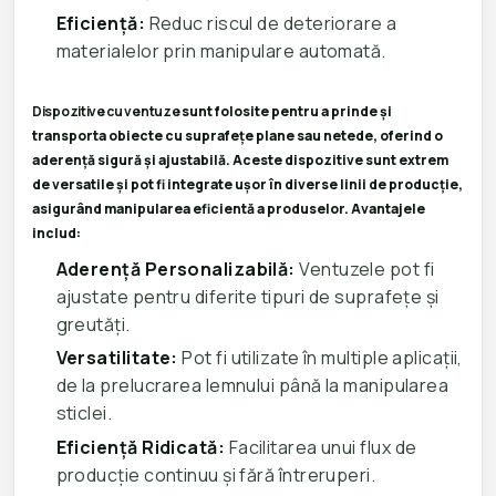
Eficiență:
Reduc riscul de deteriorare a
materialelor prin manipulare automată.
Dispozitive cu ventuze
sunt folosite pentru a prinde și
transporta obiecte cu suprafețe plane sau netede, oferind o
aderență sigură și ajustabilă. Aceste dispozitive sunt extrem
de versatile și pot fi integrate ușor în diverse linii de producție,
asigurând manipularea eficientă a produselor. Avantajele
includ:
Aderență Personalizabilă:
Ventuzele pot fi
ajustate pentru diferite tipuri de suprafețe și
greutăți.
Versatilitate:
Pot fi utilizate în multiple aplicații,
de la prelucrarea lemnului până la manipularea
sticlei.
Eficiență Ridicată:
Facilitarea unui flux de
producție continuu și fără întreruperi.