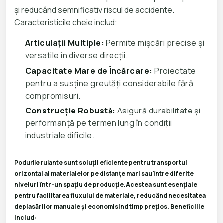
și reducând semnificativ riscul de accidente.
Caracteristicile cheie includ:
Articulații Multiple:
Permite mișcări precise și
versatile în diverse direcții.
Capacitate Mare de Încărcare:
Proiectate
pentru a susține greutăți considerabile fără
compromisuri.
Construcție Robustă:
Asigură durabilitate și
performanță pe termen lung în condiții
industriale dificile.
Podurile rulante
sunt soluții eficiente pentru transportul
orizontal al materialelor pe distanțe mari sau între diferite
niveluri într-un spațiu de producție.
Acestea sunt esențiale
pentru facilitarea fluxului de materiale, reducând necesitatea
deplasărilor manuale și economisind timp prețios. Beneficiile
includ: