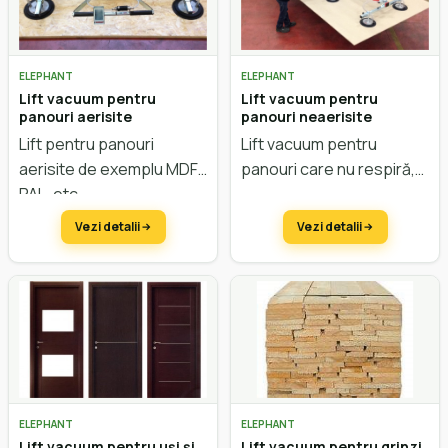
ELEPHANT
ELEPHANT
Lift vacuum pentru
Lift vacuum pentru
panouri aerisite
panouri neaerisite
Lift pentru panouri
Lift vacuum pentru
aerisite de exemplu MDF,
panouri care nu respiră,
PAL, etc.
de exemplu PAL
melaminat, lemn masiv
Vezi detalii
Vezi detalii
etc.
ELEPHANT
ELEPHANT
Lift vacuum pentru uși și
Lift vacuum pentru grinzi