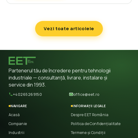
Vezi toate articolele
Partenerul tău de încredere pentru tehnologii
industriale — consultanță, livrare, instalare și
service din 1993.
+40265269150
office@eet.ro
NAVIGARE
INFORMAȚII LEGALE
Acasă
Despre EET România
Companie
Politica de Confidențialitate
Industrii
Termene și Condiții