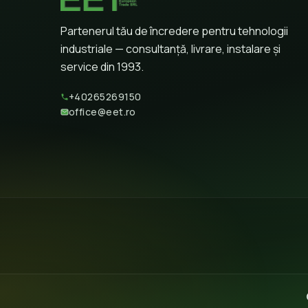
Partenerul tău de încredere pentru tehnologii
industriale — consultanță, livrare, instalare și
service din 1993.
+40265269150
office@eet.ro