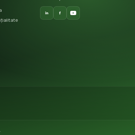
a
țialitate
.