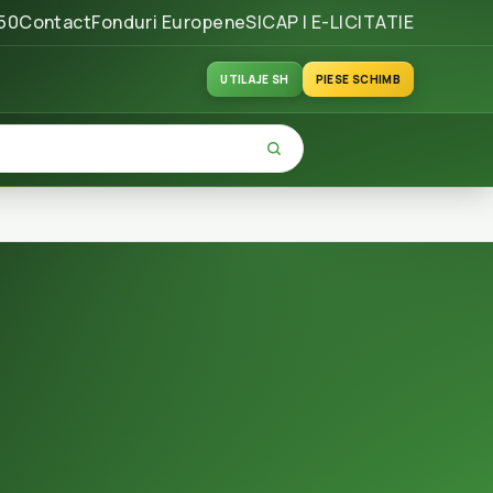
50
Contact
Fonduri Europene
SICAP | E-LICITATIE
UTILAJE SH
PIESE SCHIMB