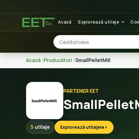
Acasă
Explorează utilaje
Com
Acasă
Producători
SmallPelletMill
PARTENER EET
SmallPelletM
5
utilaje
Explorează utilajele