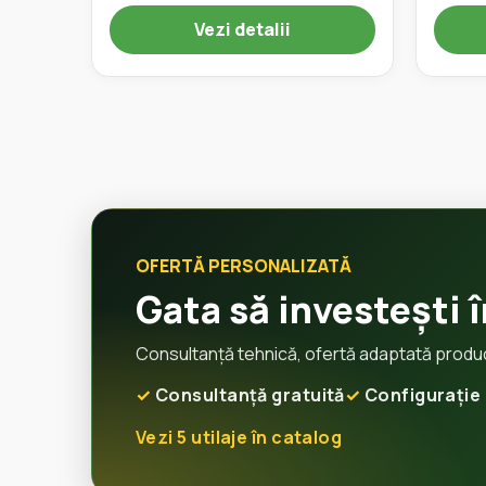
Vezi detalii
OFERTĂ PERSONALIZATĂ
Gata să investești î
Consultanță tehnică, ofertă adaptată producți
Consultanță gratuită
Configurație 
Vezi 5 utilaje în catalog