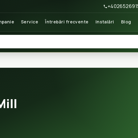
+402652691
panie
Service
Întrebări frecvente
Instalări
Blog
ill