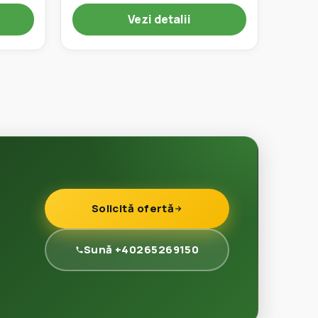
Vezi detalii
Solicită ofertă
Sună +40265269150