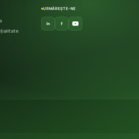
URMĂREȘTE-NE
a
țialitate