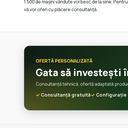
1.500 de mașini vândute vorbesc de la sine. Pentru 
vă vor oferi cu plăcere consultanță.
OFERTĂ PERSONALIZATĂ
Gata să investești î
Consultanță tehnică, ofertă adaptată producți
Consultanță gratuită
Configurație 