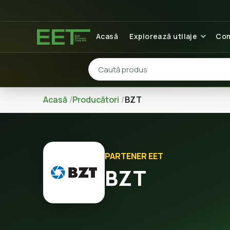
Acasă
Explorează utilaje
Com
Acasă
Producători
BZT
PARTENER EET
BZT