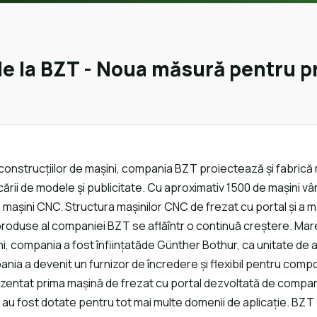
 de la BZT - Noua măsură pentru p
construcțiilor de mașini, compania BZT proiectează și fabrică m
bricării de modele și publicitate. Cu aproximativ 1500 de mașin
 mașini CNC. Structura mașinilor CNC de frezat cu portal și a m
 de produse al companiei BZT se aflăîntr o continuă creștere. 
ani, compania a fost înființatăde Günther Bothur, ca unitate de
ania a devenit un furnizor de încredere și flexibil pentru compo
rezentat prima mașină de frezat cu portal dezvoltată de compan
e au fost dotate pentru tot mai multe domenii de aplicație. BZ