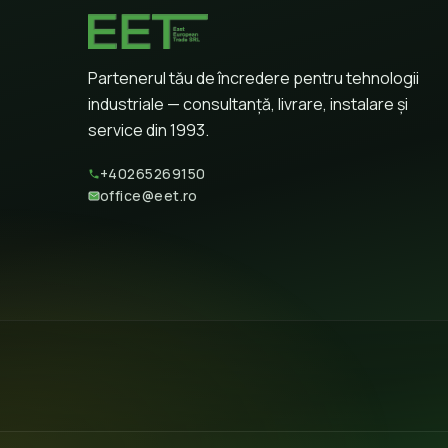
Partenerul tău de încredere pentru tehnologii
industriale — consultanță, livrare, instalare și
service din 1993.
+40265269150
office@eet.ro