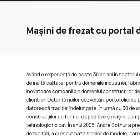
Mașini de frezat cu portal
Având o experiență de peste 30 de ani în sectorul 
de înaltă calitate, pentru domeniile industriei, fa
inovatoare companii din domeniul construcțiilor de
clienților. Datorită noilor dezvoltări, portofoliul
datorează tradiției îndelungate. În urmă cu 30 de 
construcțiilor de forme, dispozitive și mașini, comp
tehnologic ridicat. În anul 2005, Andre Bothur a p
dezvoltări, a crescut baza seriilor de modele, car