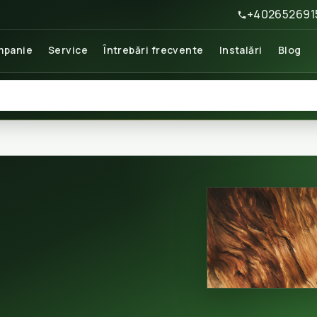
+402652691
panie
Service
Întrebări frecvente
Instalări
Blog