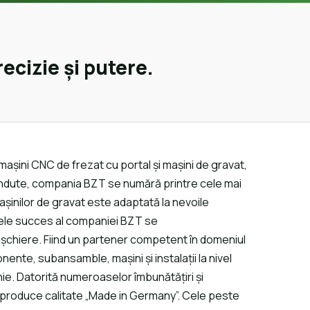
recizie și putere.
așini CNC de frezat cu portal și mașini de gravat,
i vândute, compania BZT se numără printre cele mai
așinilor de gravat este adaptată la nevoile
Marele succes al companiei BZT se
 așchiere. Fiind un partener competent în domeniul
nente, subansamble, mașini și instalații la nivel
ie. Datorită numeroaselor îmbunătățiri și
T produce calitate „Made in Germany”. Cele peste