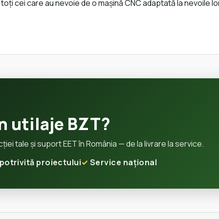
toți cei care au nevoie de o mașină CNC adaptată la nevoile lor,
n utilaje BZT?
ei tale și suport EET în România — de la livrare la service.
potrivită proiectului
Service național