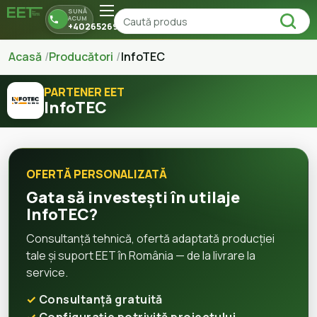
SUNĂ
ACUM
+40265269150
Acasă
Producători
InfoTEC
PARTENER EET
InfoTEC
OFERTĂ PERSONALIZATĂ
Gata să investești în utilaje
InfoTEC?
Consultanță tehnică, ofertă adaptată producției
tale și suport EET în România — de la livrare la
service.
Consultanță gratuită