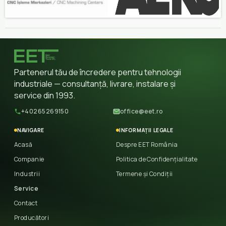
Partenerul tău de încredere pentru tehnologii
industriale — consultanță, livrare, instalare și
service din 1993.
+40265269150
office@eet.ro
NAVIGARE
INFORMAȚII LEGALE
Acasă
Despre EET România
Companie
Politica de Confidențialitate
Industrii
Termene și Condiții
Service
Contact
Producători