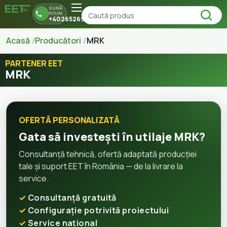
SUNĂ
ACUM
+40265269150
Acasă
Producători
MRK
PARTENER EET
MRK
OFERTĂ PERSONALIZATĂ
Gata să investești în utilaje MRK?
Consultanță tehnică, ofertă adaptată producției
tale și suport EET în România — de la livrare la
service.
Consultanță gratuită
Configurație potrivită proiectului
Service național