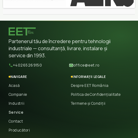
Partenerul tău de încredere pentru tehnologii
industriale — consultanță, livrare, instalare și
service din 1993.
+40265269150
office@eet.ro
NAVIGARE
INFORMAȚII LEGALE
Acasă
Despre EET România
Companie
Politica de Confidențialitate
Industrii
Termene și Condiții
Service
Contact
Producători