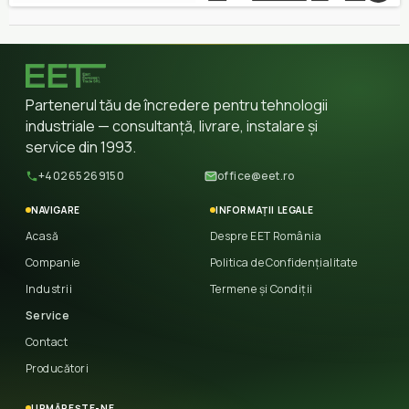
Partenerul tău de încredere pentru tehnologii
industriale — consultanță, livrare, instalare și
service din 1993.
+40265269150
office@eet.ro
NAVIGARE
INFORMAȚII LEGALE
Acasă
Despre EET România
Companie
Politica de Confidențialitate
Industrii
Termene și Condiții
Service
Contact
Producători
URMĂREȘTE-NE