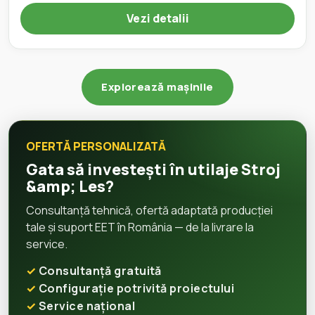
Vezi detalii
Explorează mașinile
OFERTĂ PERSONALIZATĂ
Gata să investești în utilaje Stroj
&amp; Les?
Consultanță tehnică, ofertă adaptată producției
tale și suport EET în România — de la livrare la
service.
Consultanță gratuită
Configurație potrivită proiectului
Service național