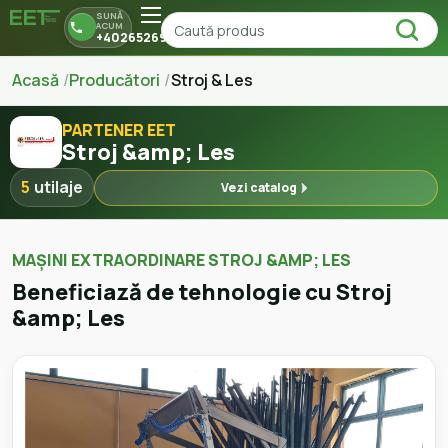
SUNĂ
ACUM
+40265269150
Acasă
Producători
Stroj & Les
PARTENER EET
Stroj &amp; Les
5
utilaje
Vezi catalog
MAȘINI EXTRAORDINARE STROJ &AMP; LES
Beneficiază de tehnologie cu Stroj
&amp; Les