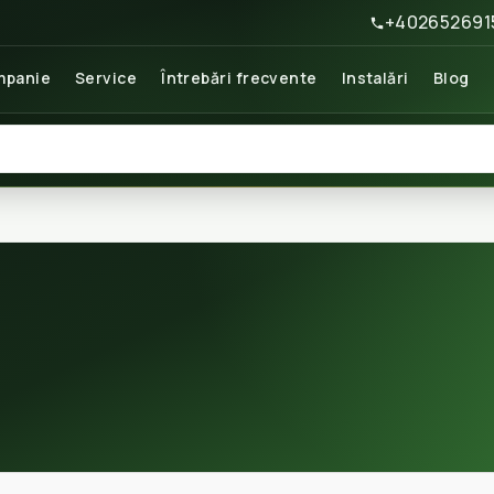
+402652691
panie
Service
Întrebări frecvente
Instalări
Blog