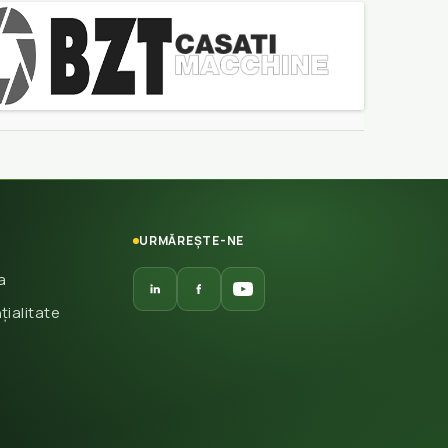
URMĂREȘTE-NE
a
țialitate