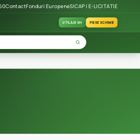
50
Contact
Fonduri Europene
SICAP | E-LICITATIE
UTILAJE SH
PIESE SCHIMB