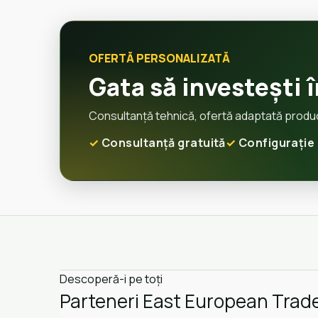
OFERTĂ PERSONALIZATĂ
Gata să investești 
Consultanță tehnică, ofertă adaptată producți
Consultanță gratuită
Configurație 
Descoperă-i pe toți
Parteneri East European Trad