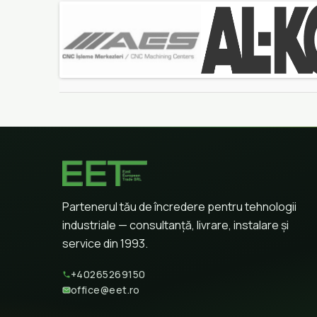
Partenerul tău de încredere pentru tehnologii
industriale — consultanță, livrare, instalare și
service din 1993.
+40265269150
office@eet.ro