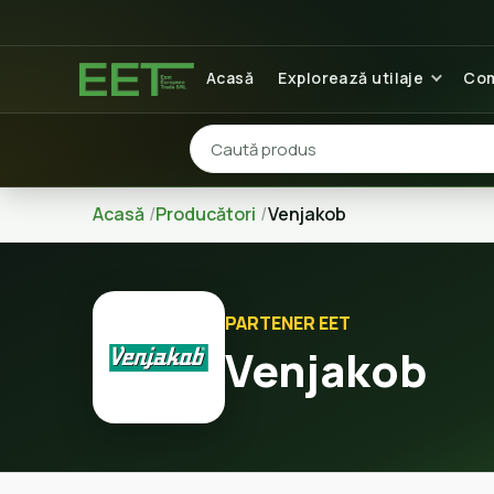
Acasă
Explorează utilaje
Com
Acasă
Producători
Venjakob
PARTENER EET
Venjakob