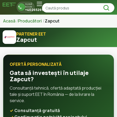
SUNĂ
ACUM
+40265269150
Acasă
Producători
Zapcut
PARTENER EET
Zapcut
OFERTĂ PERSONALIZATĂ
Gata să investești în utilaje
Zapcut?
Consultanță tehnică, ofertă adaptată producției
tale și suport EET în România — de la livrare la
service.
Consultanță gratuită