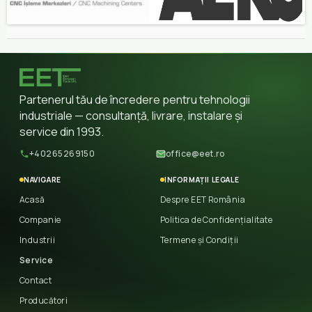
Partenerul tău de încredere pentru tehnologii
industriale — consultanță, livrare, instalare și
service din 1993.
+40265269150
office@eet.ro
NAVIGARE
INFORMAȚII LEGALE
Acasă
Despre EET România
Companie
Politica de Confidențialitate
Industrii
Termene și Condiții
Service
Contact
Producători